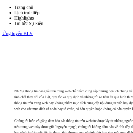
Trang chủ
Lịch trực tiếp
Highlights
Tin tức Sự kiện
Ứng tuyển BLV
Những thông tin đăng tải trên trang web chỉ nhằm cung cấp những tiện ích chung về 
tính chất thay đổi của luật, quy tắc và quy định và những rủi ro tiềm ẩn qua hình thứ
thông tin trên trang web này không nhằm mục đích cung cấp nội dung tư vấn hay dịch
web cho các mục đích cá nhân hay tổ chức, có bản quyền hoặc không có bản quyền h
Chúng tôi luôn cố gắng đảm bảo các thông tin trên website được lấy từ những nguồn 
trên trang web này được giữ “nguyên trạng”; chúng tôi không đảm bảo về tính đầy đ
hạn các bảo đảm về việc áp dụng, tính thương mại và tính phù hợp cho một mục đích